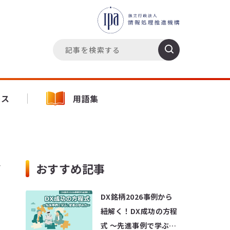
ース
用語集
おすすめ記事
7
DX銘柄2026事例から
紐解く！DX成功の方程
式 ～先進事例で学ぶ、