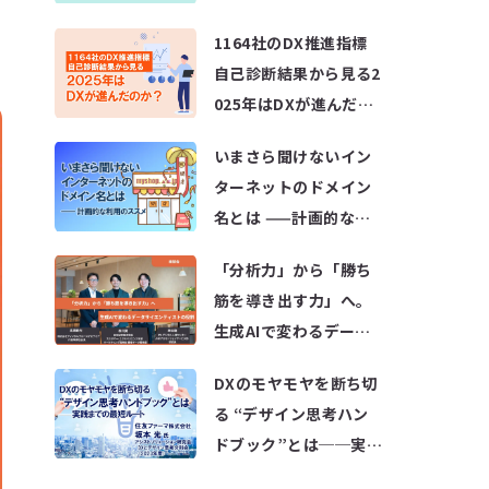
変革の歩み方～
1164社のDX推進指標
自己診断結果から見る2
025年はDXが進んだの
か？
いまさら聞けないイン
ターネットのドメイン
名とは ——計画的な利
用のススメ
「分析力」から「勝ち
筋を導き出す力」へ。
生成AIで変わるデータ
サイエンティストの役
DXのモヤモヤを断ち切
割
る “デザイン思考ハン
ドブック”とは──実践
までの最短ルート