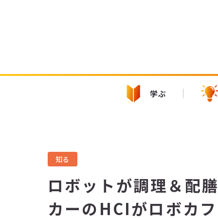
学ぶ
知る
ロボットが調理＆配
カーのHCIがロボカ