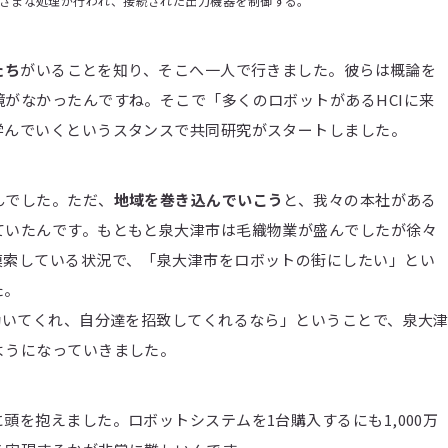
ざまな処理が行われ、接続された出力機器を制御する。
たち
がいることを知り、そこへ一人で行きました。彼らは概論を
がなかったんですね。そこで「多くのロボットがあるHCIに来
学んでいくというスタンスで共同研究がスタートしました。
んでした。ただ、
地域を巻き込んでいこう
と、我々の本社がある
ていたんです。もともと泉大津市は毛織物業が盛んでしたが徐々
模索している状況で、「泉大津市をロボットの街にしたい」とい
た。
動いてくれ、自分達を招致してくれるなら」ということで、泉大
ようになっていきました。
頭を抱えました。ロボットシステムを1台購入するにも1,000万