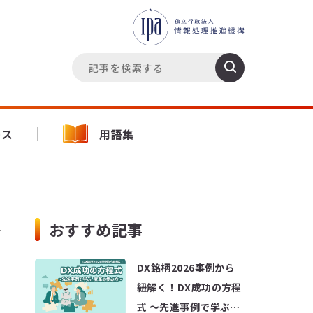
ース
用語集
おすすめ記事
4
DX銘柄2026事例から
紐解く！DX成功の方程
式 ～先進事例で学ぶ、