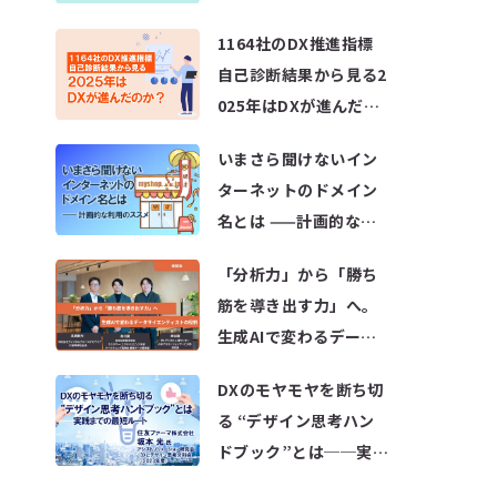
変革の歩み方～
1164社のDX推進指標
自己診断結果から見る2
025年はDXが進んだの
か？
いまさら聞けないイン
ターネットのドメイン
名とは ——計画的な利
用のススメ
「分析力」から「勝ち
筋を導き出す力」へ。
生成AIで変わるデータ
サイエンティストの役
DXのモヤモヤを断ち切
割
る “デザイン思考ハン
ドブック”とは──実践
までの最短ルート