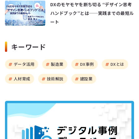
DXのモヤモヤを断ち切る “デザイン思考
ハンドブック”とは──実践までの最短ル
ート
キーワード
データ活用
製造業
DX事例
DXとは
人材育成
技術解説
建設業