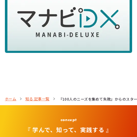
ホーム
知る 記事一覧
『100人のニーズを集めて失敗』からのスタ
concept
『 学んで、知って、実践する 』