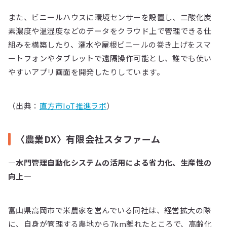
また、ビニールハウスに環境センサーを設置し、二酸化炭
素濃度や温湿度などのデータをクラウド上で管理できる仕
組みを構築したり、灌水や屋根ビニールの巻き上げをスマ
ートフォンやタブレットで遠隔操作可能とし、誰でも使い
やすいアプリ画面を開発したりしています。
（出典：
直方市IoT推進ラボ
）
〈農業DX〉有限会社スタファーム
―水門管理自動化システムの活用による省力化、生産性の
向上―
富山県高岡市で米農家を営んでいる同社は、経営拡大の際
に、自身が管理する農地から7km離れたところで、高齢化