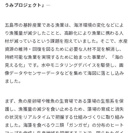
うみプロジェクト」―
五島市の基幹産業である漁業は、海洋環境の変化などによ
り漁獲量が減少したことと、高齢化により漁業に携わる人
材が減っているという課題を抱えていました。そこで、水産
資源の維持・回復を図るために必要な人材不足を解消し、
持続可能な漁業を実現するために始まった事業が、「海の
見える化」です。水中モニタリングデバイスを駆使し、画
像データやセンサーデータなどを集めて海図に落とし込み
ました。
まず、魚の産卵場や稚魚の生育場である藻場の生態系を保
護し、漁獲量の減少を食い止めるため、藻場の育成と消失
の状況をリアルタイムで把握する仕組みづくりに取り組み
ました。海藻を食べるウニ類「ガンガゼ」の分布のヒート
マップを作成し生息地域を把握することで、限られたダイ