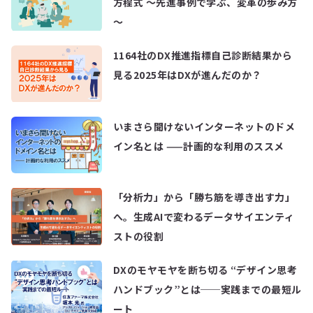
方程式 ～先進事例で学ぶ、変革の歩み方
～
1164社のDX推進指標自己診断結果から
見る2025年はDXが進んだのか？
いまさら聞けないインターネットのドメ
イン名とは ——計画的な利用のススメ
「分析力」から「勝ち筋を導き出す力」
へ。生成AIで変わるデータサイエンティ
ストの役割
DXのモヤモヤを断ち切る “デザイン思考
ハンドブック”とは──実践までの最短ル
ート