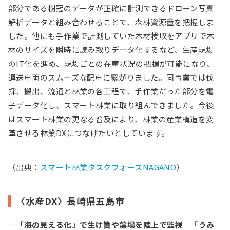
部分である樹冠のデータが正確に計測できるドローン写真
解析データと組み合わせることで、森林資源量を把握しま
した。他にも手作業で計測していた木材検収をアプリで木
材のサイズを瞬時に読み取りデータ化するなど、生産現場
のIT化を進め、現場ごとの在庫状況の把握が可能になり、
運送車両のスムーズな配車に繋がりました。同事業では伐
採、搬出、流通と林業の各工程で、手作業だった部分を電
子データ化し、スマート林業に取り組んできました。今後
はスマート林業の更なる普及により、林業の産業構造を変
革させる林業DXにつなげたいとしています。
（出典：
スマート林業タスクフォースNAGANO
）
〈水産DX〉長崎県五島市
―「海の見える化」で生け簀や藻場を陸上で監視 「うみ