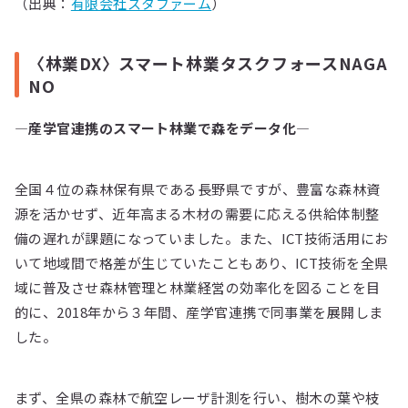
（出典：
有限会社スタファーム
）
〈林業DX〉スマート林業タスクフォースNAGA
NO
―産学官連携のスマート林業で森をデータ化―
全国４位の森林保有県である長野県ですが、豊富な森林資
源を活かせず、近年高まる木材の需要に応える供給体制整
備の遅れが課題になっていました。また、ICT技術活用にお
いて地域間で格差が生じていたこともあり、ICT技術を全県
域に普及させ森林管理と林業経営の効率化を図ることを目
的に、2018年から３年間、産学官連携で同事業を展開しま
した。
まず、全県の森林で航空レーザ計測を行い、樹木の葉や枝