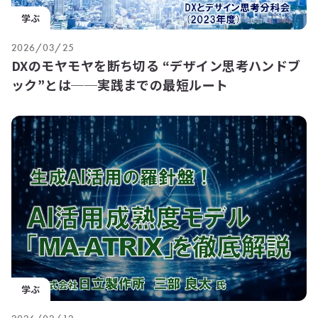
学ぶ
2026/03/25
DXのモヤモヤを断ち切る “デザイン思考ハンドブ
ック”とは──実践までの最短ルート
学ぶ