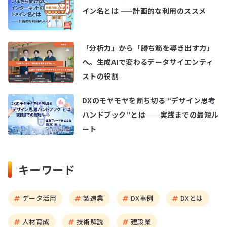
イン名とは ——計画的な利用のススメ
「分析力」から「勝ち筋を導き出す力」
へ。生成AIで変わるデータサイエンティ
ストの役割
DXのモヤモヤを断ち切る “デザイン思考
ハンドブック”とは──実践までの最短ル
ート
キーワード
データ活用
製造業
DX事例
DXとは
人材育成
技術解説
建設業